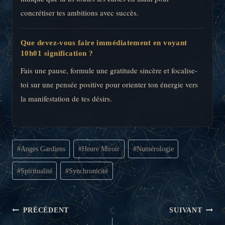
concrétiser tes ambitions avec succès.
Que devez-vous faire immédiatement en voyant
10h01 signification ?
Fais une pause, formule une gratitude sincère et focalise-
toi sur une pensée positive pour orienter ton énergie vers
la manifestation de tes désirs.
Étiquettes
#
Anges Gardiens
#
Heure Miroir
#
Numérologie
de
la
#
Spiritualité
#
Synchronicité
publication :
NAVIGATION
PRÉCÉDENT
SUIVANT