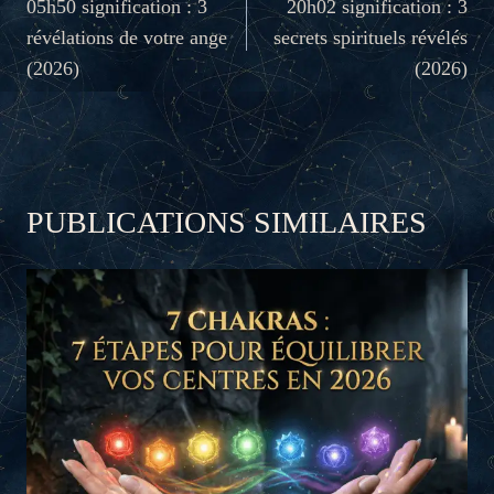
DE
05h50 signification : 3
20h02 signification : 3
révélations de votre ange
secrets spirituels révélés
L’ARTICLE
(2026)
(2026)
PUBLICATIONS SIMILAIRES