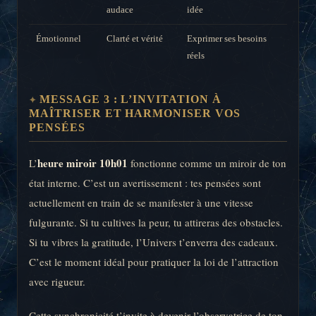
audace
idée
Émotionnel
Clarté et vérité
Exprimer ses besoins
réels
MESSAGE 3 : L’INVITATION À
MAÎTRISER ET HARMONISER VOS
PENSÉES
heure miroir 10h01
L’
fonctionne comme un miroir de ton
état interne. C’est un avertissement : tes pensées sont
actuellement en train de se manifester à une vitesse
fulgurante. Si tu cultives la peur, tu attireras des obstacles.
Si tu vibres la gratitude, l’Univers t’enverra des cadeaux.
C’est le moment idéal pour pratiquer la loi de l’attraction
avec rigueur.
Cette synchronicité t’invite à devenir l’observatrice de ton