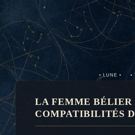
Aller
au
contenu
• LUNE •
•
LA FEMME BÉLIER A
COMPATIBILITÉS 