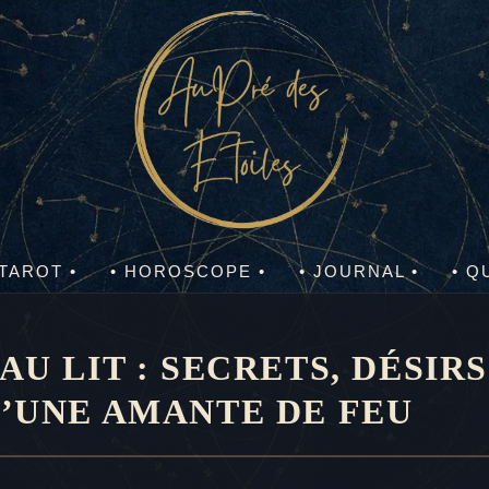
 TAROT •
• HOROSCOPE •
• JOURNAL •
• Q
U LIT : SECRETS, DÉSIRS
D’UNE AMANTE DE FEU