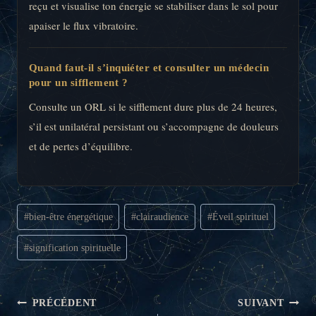
reçu et visualise ton énergie se stabiliser dans le sol pour
apaiser le flux vibratoire.
Quand faut-il s’inquiéter et consulter un médecin
pour un sifflement ?
Consulte un ORL si le sifflement dure plus de 24 heures,
s’il est unilatéral persistant ou s’accompagne de douleurs
et de pertes d’équilibre.
Étiquettes
#
bien-être énergétique
#
clairaudience
#
Éveil spirituel
de
la
#
signification spirituelle
publication :
NAVIGATION
PRÉCÉDENT
SUIVANT