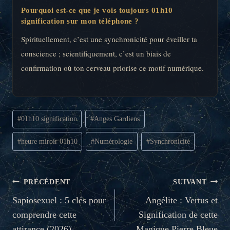
Pourquoi est-ce que je vois toujours 01h10
signification sur mon téléphone ?
Spirituellement, c’est une synchronicité pour éveiller ta
conscience ; scientifiquement, c’est un biais de
confirmation où ton cerveau priorise ce motif numérique.
Étiquettes
#
01h10 signification
#
Anges Gardiens
de
la
#
heure miroir 01h10
#
Numérologie
#
Synchronicité
publication :
NAVIGATION
PRÉCÉDENT
SUIVANT
DE
Sapiosexuel : 5 clés pour
Angélite : Vertus et
comprendre cette
Signification de cette
L’ARTICLE
attirance (2026)
Magique Pierre Bleue