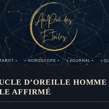
 TAROT •
• HOROSCOPE •
• JOURNAL •
• Q
UCLE D’OREILLE HOMME 
YLE AFFIRMÉ