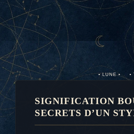
Aller
au
contenu
• LUNE •
•
SIGNIFICATION BO
SECRETS D’UN ST