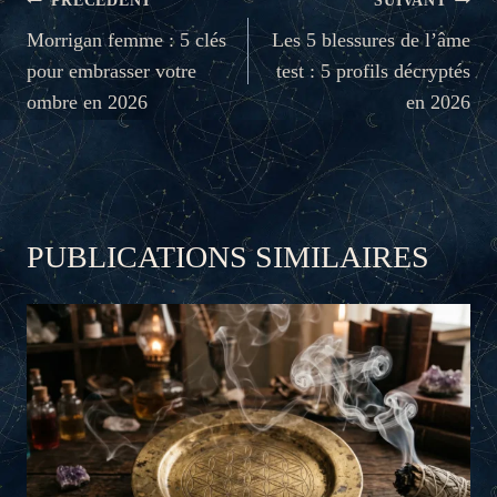
NAVIGATION
PRÉCÉDENT
SUIVANT
DE
Morrigan femme : 5 clés
Les 5 blessures de l’âme
pour embrasser votre
test : 5 profils décryptés
L’ARTICLE
ombre en 2026
en 2026
PUBLICATIONS SIMILAIRES