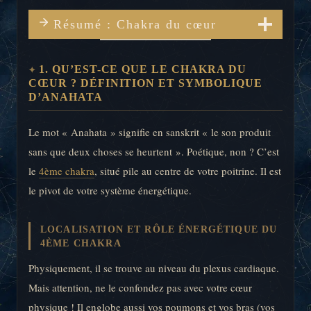
Résumé : Chakra du cœur
1. QU’EST-CE QUE LE CHAKRA DU
CŒUR ? DÉFINITION ET SYMBOLIQUE
D’ANAHATA
Le mot « Anahata » signifie en sanskrit « le son produit
sans que deux choses se heurtent ». Poétique, non ? C’est
le
4ème chakra
, situé pile au centre de votre poitrine. Il est
le pivot de votre système énergétique.
LOCALISATION ET RÔLE ÉNERGÉTIQUE DU
4ÈME CHAKRA
Physiquement, il se trouve au niveau du plexus cardiaque.
Mais attention, ne le confondez pas avec votre cœur
physique ! Il englobe aussi vos poumons et vos bras (vos