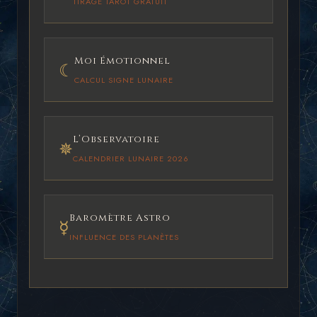
TIRAGE TAROT GRATUIT
Moi Émotionnel
☾
CALCUL SIGNE LUNAIRE
L’Observatoire
✵
CALENDRIER LUNAIRE 2026
Baromètre Astro
☿
INFLUENCE DES PLANÈTES