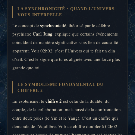
LA SYNCHRONICITÉ : QUAND L’UNIVERS
VOUS INTERPELLE
synchronicité
Le concept de
, théorisé par le célèbre
Carl Jung
psychiatre
, explique que certains événements
coïncident de manière significative sans lien de causalité
apparent. Voir 02h02, c’est l’Univers qui te fait un clin
d’œil. C’est le signe que tu es alignée avec une force plus
grande que toi.
LE SYMBOLISME FONDAMENTAL DU
CHIFFRE 2
chiffre 2
En ésotérisme, le
est celui de la dualité, du
couple, de la collaboration, mais aussi de la confrontation
entre deux pôles (le Yin et le Yang). C’est un chiffre qui
demande de l’équilibre. Voir ce chiffre doubler à 02h02
accentue ce besoin de trouver l’harmonie en soi et avec les