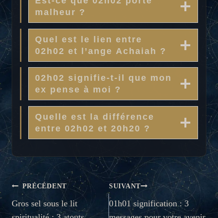
Est-ce que 02h02 porte
malheur ?
Quel est le lien entre
02h02 et l’ange Achaiah ?
02h02 signifie-t-il que mon
ex pense à moi ?
Quelle est la différence
entre 02h02 et 20h20 ?
NAVIGATION
PRÉCÉDENT
SUIVANT
DE
Gros sel sous le lit
01h01 signification : 3
spiritualité : 3 atouts
messages pour votre avenir