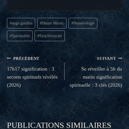
Étiquettes
#
ange gardien
#
Heure Miroir
#
Numérologie
de
la
#
Spiritualité
#
Synchronicité
publication :
NAVIGATION
PRÉCÉDENT
SUIVANT
DE
17h17 signification : 3
Se réveiller à 5h du
secrets spirituels révélés
matin signification
L’ARTICLE
(2026)
spirituelle : 3 clés (2026)
PUBLICATIONS SIMILAIRES