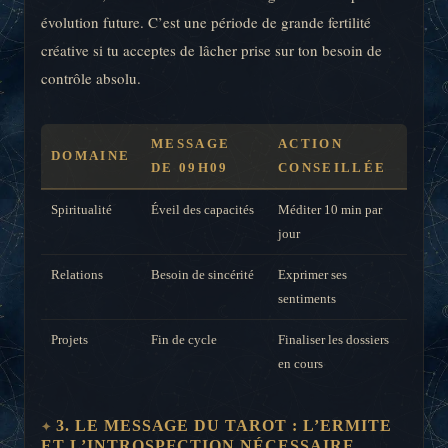
évolution future. C’est une période de grande fertilité
créative si tu acceptes de lâcher prise sur ton besoin de
contrôle absolu.
MESSAGE
ACTION
DOMAINE
DE 09H09
CONSEILLÉE
Spiritualité
Éveil des capacités
Méditer 10 min par
jour
Relations
Besoin de sincérité
Exprimer ses
sentiments
Projets
Fin de cycle
Finaliser les dossiers
en cours
3. LE MESSAGE DU TAROT : L’ERMITE
ET L’INTROSPECTION NÉCESSAIRE