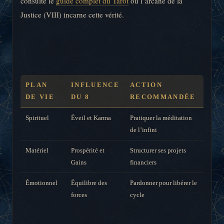
consulte le
guide complet du Tarot
où l’arcane de la
Justice (VIII) incarne cette vérité.
PLAN
INFLUENCE
ACTION
DE VIE
DU 8
RECOMMANDÉE
Spirituel
Éveil et Karma
Pratiquer la méditation
de l’infini
Matériel
Prospérité et
Structurer ses projets
Gains
financiers
Émotionnel
Équilibre des
Pardonner pour libérer le
forces
cycle