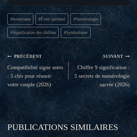
Étiquettes
#
ésotérisme
#
Éveil spirituel
#
Numérologie
de
la
#
Signification des chiffres
#
Symbolisme
publication :
NAVIGATION
PRÉCÉDENT
SUIVANT
DE
Compatibilité signe astro
Chiffre 9 signification :
: 5 clés pour réussir
5 secrets de numérologie
L’ARTICLE
votre couple (2026)
sacrée (2026)
PUBLICATIONS SIMILAIRES