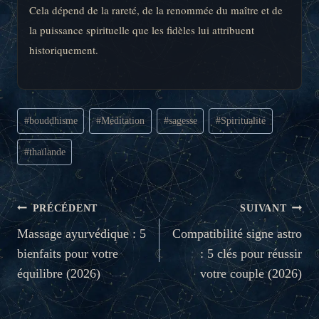
Cela dépend de la rareté, de la renommée du maître et de
la puissance spirituelle que les fidèles lui attribuent
historiquement.
Étiquettes
#
bouddhisme
#
Méditation
#
sagesse
#
Spiritualité
de
la
#
thaïlande
publication :
NAVIGATION
PRÉCÉDENT
SUIVANT
DE
Massage ayurvédique : 5
Compatibilité signe astro
bienfaits pour votre
: 5 clés pour réussir
L’ARTICLE
équilibre (2026)
votre couple (2026)