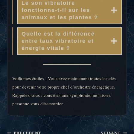
Le son vibratoire
fonctionne-t-il sur les
animaux et les plantes ?
Quelle est la différence
entre taux vibratoire et
énergie vitale ?
Voilà mes étoiles ! Vous avez maintenant toutes les clés
pour devenir votre propre chef d’orchestre énergétique.
Rappelez-vous : vous êtes une symphonie, ne laissez
personne vous désaccorder.
NAVIGATION
PRÉCÉDENT
SUIVANT