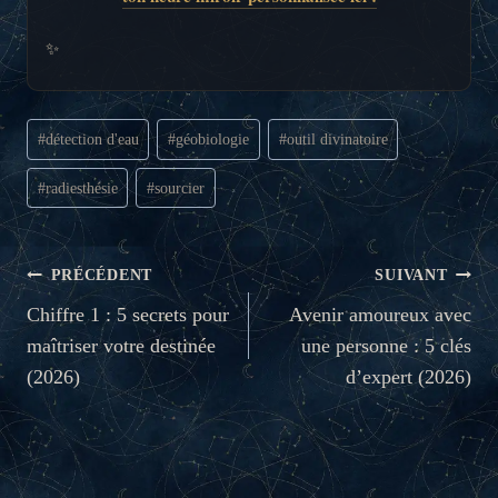
✨
Étiquettes
#
détection d'eau
#
géobiologie
#
outil divinatoire
de
la
#
radiesthésie
#
sourcier
publication :
NAVIGATION
PRÉCÉDENT
SUIVANT
DE
Chiffre 1 : 5 secrets pour
Avenir amoureux avec
maîtriser votre destinée
une personne : 5 clés
L’ARTICLE
(2026)
d’expert (2026)