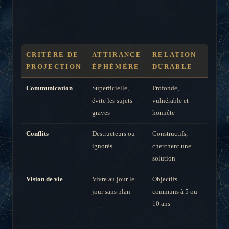
CRITÈRE DE
ATTIRANCE
RELATION
PROJECTION
ÉPHÉMÈRE
DURABLE
Communication
Superficielle,
Profonde,
évite les sujets
vulnérable et
graves
honnête
Conflits
Destructeurs ou
Constructifs,
ignorés
cherchent une
solution
Vision de vie
Vivre au jour le
Objectifs
jour sans plan
communs à 5 ou
10 ans