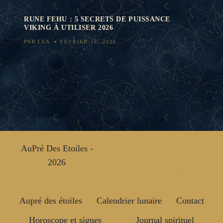
RUNE FEHU : 5 SECRETS DE PUISSANCE
VIKING À UTILISER 2026
PAR
LEA
FÉVRIER 16, 2026
Politique de
AuPré Des Etoiles -
confidentialité
2026
Mentions légales
Aupré des étoiles
Calendrier lunaire
Contact
Horoscope et signes
Journal spirituel