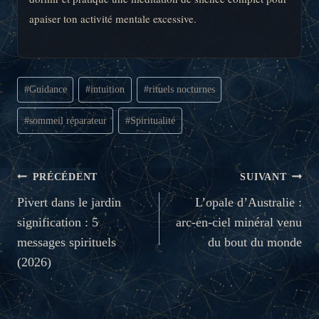
apaiser ton activité mentale excessive.
Étiquettes
#
Guidance
#
intuition
#
rituels nocturnes
de
la
#
sommeil réparateur
#
Spiritualité
publication :
NAVIGATION
PRÉCÉDENT
SUIVANT
DE
Pivert dans le jardin
L’opale d’Australie :
signification : 5
arc-en-ciel minéral venu
L’ARTICLE
messages spirituels
du bout du monde
(2026)