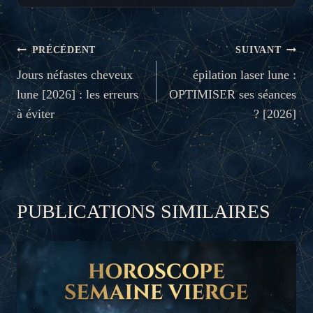
NAVIGATION
PRÉCÉDENT
SUIVANT
DE
Jours néfastes cheveux
épilation laser lune :
lune [2026] : les erreurs
OPTIMISER ses séances
L’ARTICLE
à éviter
? [2026]
PUBLICATIONS SIMILAIRES