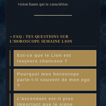
vision haute qui te caractérise.
FAQ : TES QUESTIONS SUR
L’HOROSCOPE SEMAINE LION
Est-ce que le Lion est
toujours chanceux ?
Pourquoi mon horoscope
parle-t-il souvent de mon ego
?
L’ascendant est-il plus
important que le signe