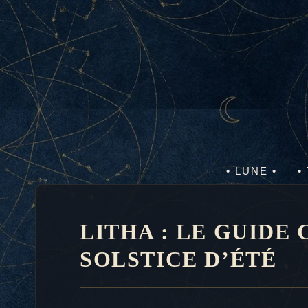
Aller
au
contenu
• LUNE •
•
LITHA : LE GUIDE
SOLSTICE D’ÉTÉ