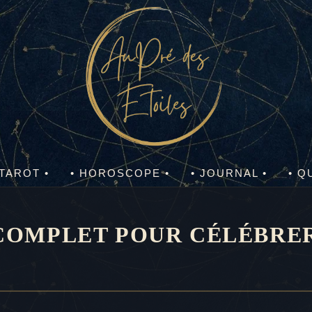
 TAROT •
• HOROSCOPE •
• JOURNAL •
• Q
 COMPLET POUR CÉLÉBRE