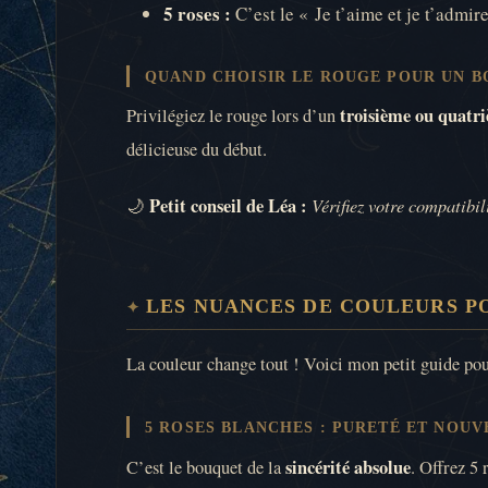
5 roses :
C’est le « Je t’aime et je t’admir
QUAND CHOISIR LE ROUGE POUR UN B
troisième ou quatr
Privilégiez le rouge lors d’un
délicieuse du début.
Petit conseil de Léa :
Vérifiez votre compatibi
🌙
LES NUANCES DE COULEURS P
La couleur change tout ! Voici mon petit guide pou
5 ROSES BLANCHES : PURETÉ ET NOU
sincérité absolue
C’est le bouquet de la
. Offrez 5