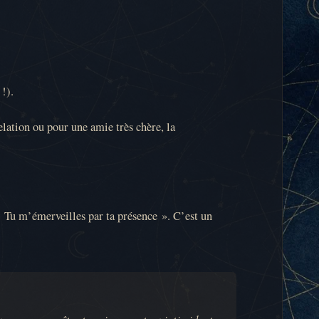
!).
elation ou pour une amie très chère, la
 « Tu m’émerveilles par ta présence ». C’est un
ur ne pas paraître trop imposant ou intimidant.