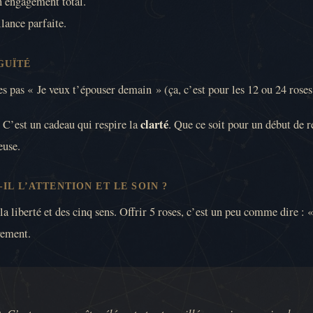
n engagement total.
lance parfaite.
GUÏTÉ
s pas « Je veux t’épouser demain » (ça, c’est pour les 12 ou 24 roses 
clarté
C’est un cadeau qui respire la
. Que ce soit pour un début de r
euse.
IL L’ATTENTION ET LE SOIN ?
la liberté et des cinq sens. Offrir 5 roses, c’est un peu comme dire :
vement.
. C’est assez pour être élégant et « travaillé », mais assez simple po