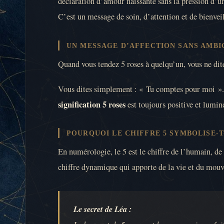
déclaration d’amour naissante sans la pression d’u
C’est un message de soin, d’attention et de bienveil
UN MESSAGE D’AFFECTION SANS AMBI
Quand vous tendez 5 roses à quelqu’un, vous ne dite
Vous dites simplement : « Tu comptes pour moi ». 
signification 5 roses
est toujours positive et lumin
POURQUOI LE CHIFFRE 5 SYMBOLISE-T-
En numérologie, le 5 est le chiffre de l’humain, de 
chiffre dynamique qui apporte de la vie et du mou
Le secret de Léa :
Le bouquet de 5 roses est le compromis parfait