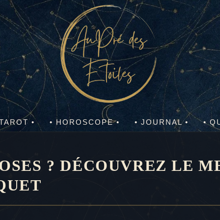
 TAROT •
• HOROSCOPE •
• JOURNAL •
• Q
ROSES ? DÉCOUVREZ LE 
QUET