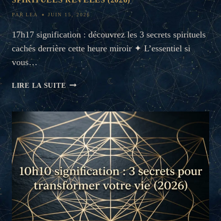
DÉVOILÉS
PAR
LEA
JUIN 15, 2026
(2026)
17h17 signification : découvrez les 3 secrets spirituels
cachés derrière cette heure miroir ✦ L’essentiel si
vous…
17H17
LIRE LA SUITE
SIGNIFICATION
:
3
SECRETS
SPIRITUELS
RÉVÉLÉS
(2026)