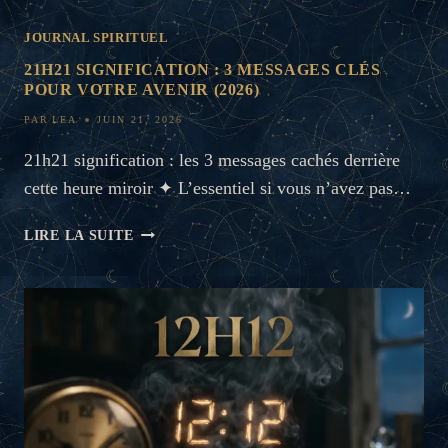
:
JOURNAL SPIRITUEL
3
MESSAGES
21H21 SIGNIFICATION : 3 MESSAGES CLÉS
CLÉS
POUR VOTRE AVENIR (2026)
POUR
PAR
LEA
JUIN 21, 2026
RÉUSSIR
(2026)
21h21 signification : les 3 messages cachés derrière
cette heure miroir ✦ L’essentiel si vous n’avez pas…
21H21
LIRE LA SUITE
SIGNIFICATION
:
3
MESSAGES
CLÉS
POUR
VOTRE
AVENIR
(2026)