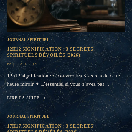
JOURNAL SPIRITUEL
12H12 SIGNIFICATION : 3 SECRETS
SPIRITUELS DÉVOILÉS (2026)
PAR
LEA
JUIN 19, 2026
12h12 signification : découvrez les 3 secrets de cette
heure miroir ✦ L’essentiel si vous n’avez pas…
12H12
LIRE LA SUITE
SIGNIFICATION
:
JOURNAL SPIRITUEL
3
SECRETS
17H17 SIGNIFICATION : 3 SECRETS
SPIRITUELS
SPIRITUELS RÉVÉLÉS (2026)