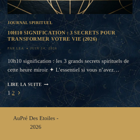
JOURNAL SPIRITUEL
10H10 SIGNIFICATION : 3 SECRETS POUR
TRANSFORMER VOTRE VIE (2026)
PAR
LEA
JUIN 14, 2026
10h10 signification : les 3 grands secrets spirituels de
cette heure miroir ✦ L’essentiel si vous n’avez…
10H10
LIRE LA SUITE
SIGNIFICATION
NAVIGATION
Page
1
2
:
suivante
DE
3
Politique de
SECRETS
PAGE
AuPré Des Etoiles -
POUR
confidentialité
TRANSFORMER
2026
Mentions légales
VOTRE