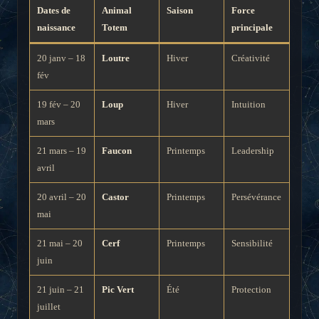
Dates de
Animal
Saison
Force
naissance
Totem
principale
20 janv – 18
Loutre
Hiver
Créativité
fév
19 fév – 20
Loup
Hiver
Intuition
mars
21 mars – 19
Faucon
Printemps
Leadership
avril
20 avril – 20
Castor
Printemps
Persévérance
mai
21 mai – 20
Cerf
Printemps
Sensibilité
juin
21 juin – 21
Pic Vert
Été
Protection
juillet