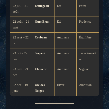
22 juil – 21
Esturgeon
Été
Force
août
22 août – 21
Ours Brun
Été
Prudence
sept
22 sept – 22
Corbeau
Automne
Équilibre
oct
23 oct – 22
Serpent
Automne
Transformati
nov
on
23 nov – 21
Chouette
Automne
Sagesse
déc
22 déc – 19
Oie des
Hiver
Ambition
janv
Neiges