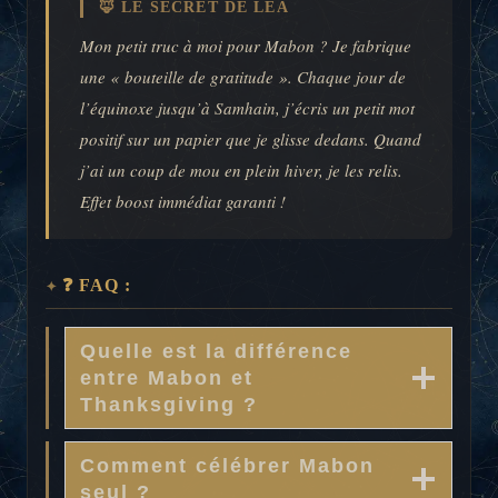
🦊 LE SECRET DE LÉA
Mon petit truc à moi pour Mabon ? Je fabrique
une « bouteille de gratitude ». Chaque jour de
l’équinoxe jusqu’à Samhain, j’écris un petit mot
positif sur un papier que je glisse dedans. Quand
j’ai un coup de mou en plein hiver, je les relis.
Effet boost immédiat garanti !
❓ FAQ :
Quelle est la différence
entre Mabon et
Thanksgiving ?
Comment célébrer Mabon
seul ?