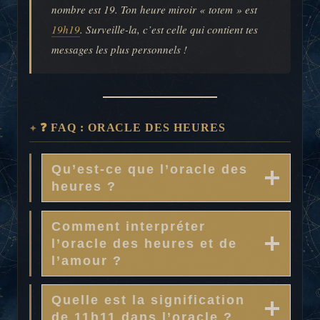
nombre est 19. Ton heure miroir « totem » est
19h19
. Surveille-la, c’est celle qui contient tes
messages les plus personnels !
❓ FAQ : ORACLE DES HEURES
Qu’est-ce que l’oracle des
heures ?
Comment interpréter
l’oracle des heures et de
l’amour ?
Quelle est la signification
de 11h11 dans l’oracle ?