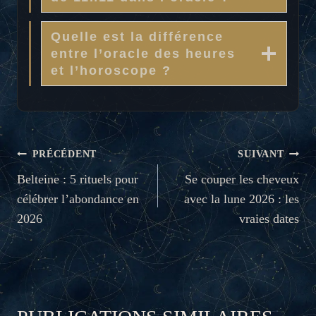
Quelle est la différence
entre l’oracle des heures
et l’horoscope ?
NAVIGATION
PRÉCÉDENT
SUIVANT
DE
Belteine : 5 rituels pour
Se couper les cheveux
célébrer l’abondance en
avec la lune 2026 : les
L’ARTICLE
2026
vraies dates